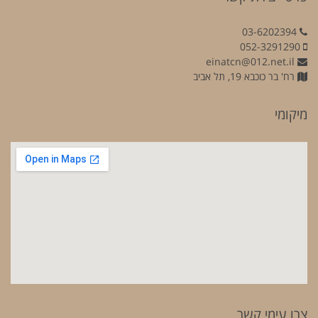
03-6202394
052-3291290
einatcn@012.net.il
רח' בר כוכבא 19, תל אביב
מיקומי
צרו עימי קשר