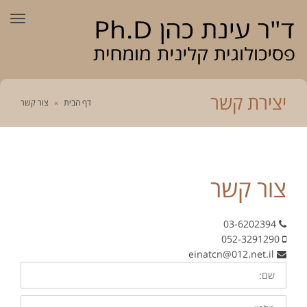
תפרי
יצירת קשר
דף הבית
»
צור קשר
צור קשר
03-6202394
052-3291290
einatcn@012.net.il
שם:
טלפון: