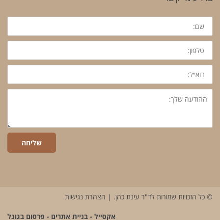
שם:
טלפון:
דוא״ל:
ההודעה
שלך:
שליחה
© כל הזכויות שמורות לד"ר עינת כהן. |
הצהרת נגישות
אקסייל
-
בניית אתרים
-
פרסום בגוגל