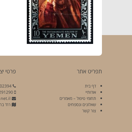
תפריט אתר
פרטי יצ
דף בית
02394
אודותיי
291290
תחומי טיפול – מאמרים
net.il
שאלונים ונספחים
רח' בר כוכבא
צור קשר