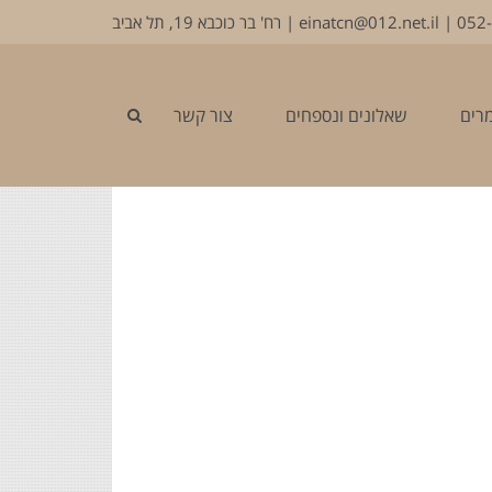
052
|
einatcn@012.net.il
| רח' בר כוכבא 19, תל אביב
מרים
שאלונים ונספחים
צור קשר