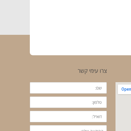
צרו עימי קשר
שם:
טלפון:
דוא״ל:
ההודעה
שלך: