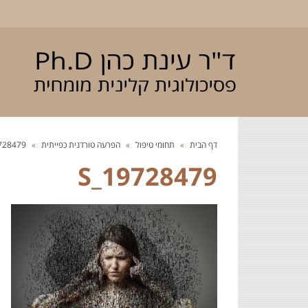
דף הבית
»
תחומי טיפול
»
הפרעה טורדנית כפייתית
»
28479_s
19728479_S