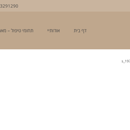
-3291290
דף בית
אודותיי
תחומי טיפול – מא
197