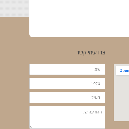
צרו עימי קשר
שם:
טלפון:
דוא״ל:
ההודעה
שלך: