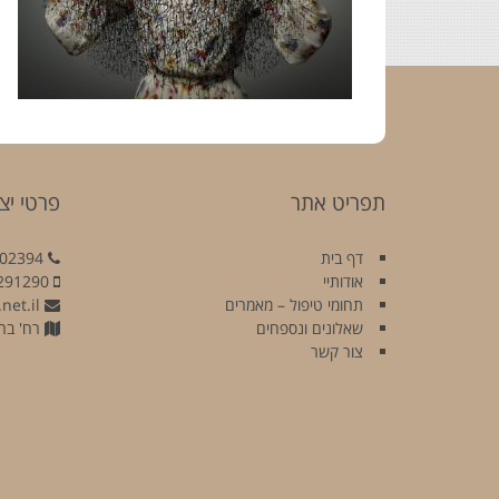
תפריט אתר
פרטי יצ
דף בית
02394
אודותיי
291290
תחומי טיפול – מאמרים
net.il
שאלונים ונספחים
רח' בר כוכבא
צור קשר